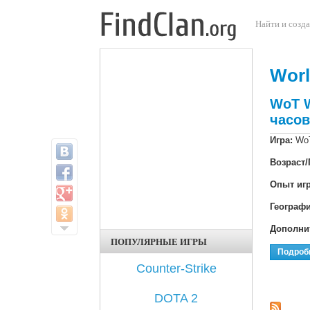
Перейти к основному содержанию
Найти и созда
Worl
WoT W
часов
Игра:
WoT
Возраст/
Опыт иг
Географ
Дополни
ПОПУЛЯРНЫЕ ИГРЫ
Подроб
Counter-Strike
DOTA 2