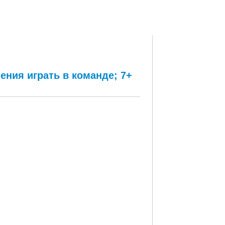
ения играть в команде; 7+
анде; 7+ Часов Онлайна