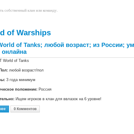
ть собственный клан или команду.
d of Warships
orld of Tanks; любой возраст; из России; ум
 онлайна
 World of Tanks
Пол:
любой возраст/пол
ры:
3 года минимум
ическое положение:
Россия
тельно:
Ищем игроков в клан для ввлазок на 6 уровне!
нее
О WoT World Of Tanks; Любой Возраст; Из России; Умения Играть В Ком
0 Комментов