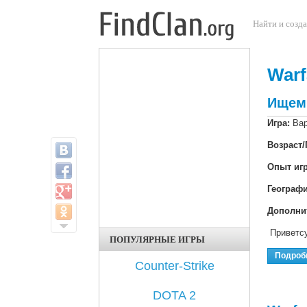
Перейти к основному содержанию
Найти и созда
Warf
Ищем
Игра:
Ва
Возраст/
Опыт иг
Географ
Дополни
Приветсу
ПОПУЛЯРНЫЕ ИГРЫ
Подроб
Counter-Strike
DOTA 2