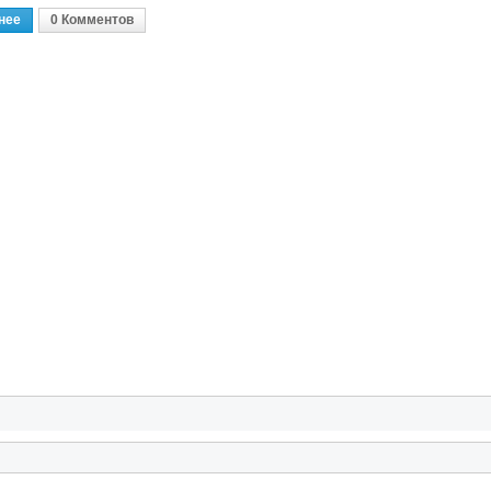
нее
О Набираю Игроков В WARFACE
0 Комментов