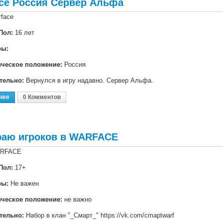
ce Россия Сервер Альфа
face
Пол:
16 лет
ры:
ическое положение:
Россия
тельно:
Вернулся в игру надавно. Сервер Альфа.
нее
О Warface Россия Сервер Альфа
0 Комментов
раю игроков в WARFACE
RFACE
Пол:
17+
ры:
Не важен
ическое положение:
не важно
тельно:
Набор в клан "_Смарт_" https://vk.com/cmaptwarf