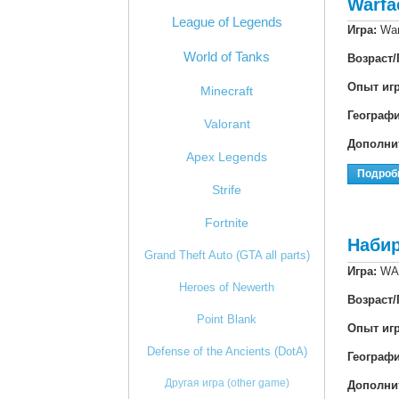
Warfa
League of Legends
Игра:
War
World of Tanks
Возраст/
Опыт иг
Minecraft
Географ
Valorant
Дополни
Apex Legends
Подроб
Strife
Fortnite
Наби
Grand Theft Auto (GTA all parts)
Игра:
WA
Heroes of Newerth
Возраст/
Point Blank
Опыт иг
Defense of the Ancients (DotA)
Географ
Другая игра (other game)
Дополни