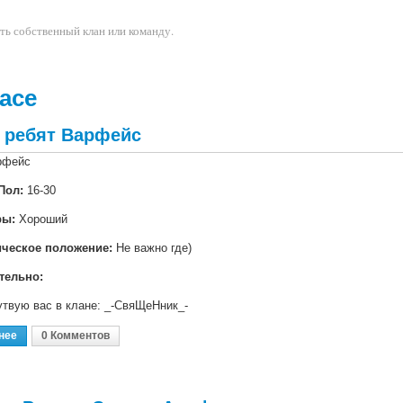
ть собственный клан или команду.
ace
 ребят Варфейс
рфейс
Пол:
16-30
ры:
Хороший
ическое положение:
Не важно где)
тельно:
твую вас в клане: _-СвяЩеНник_-
нее
О Ищем Ребят Варфейс
0 Комментов