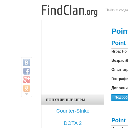
Перейти к основному содержанию
Найти и созда
Poin
Point
Игра:
Poi
Возраст/
Опыт иг
Географ
Дополни
Подроб
ПОПУЛЯРНЫЕ ИГРЫ
Counter-Strike
Point
DOTA 2