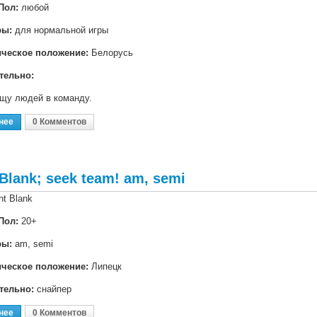
Пол:
любой
ры:
для нормальной игры
ическое положение:
Белорусь
тельно:
ищу людей в команду.
нее
О Point Blank; Создаю Команду Для Участия В Турнирах
0 Комментов
 Blank; seek team! am, semi
nt Blank
Пол:
20+
ры:
am, semi
ическое положение:
Липецк
тельно:
снайпер
нее
О Point Blank; Seek Team! Am, Semi
0 Комментов