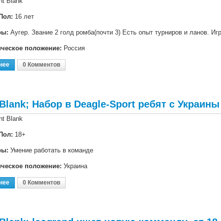
nt Blank
Пол:
16 лет
ры:
Аугер. Звание 2 голд ромба(почти 3) Есть опыт турниров и ланов. Игр
ическое положение:
Россия
нее
О Point Blank; Пойду В Команду На Турнир, 16 Лет
0 Комментов
 Blank; Набор в Deagle-Sport ребят с Украины
nt Blank
Пол:
18+
ры:
Умение работать в команде
ическое положение:
Украина
нее
О Point Blank; Набор В Deagle-Sport Ребят С Украины
0 Комментов