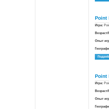
Point
Игра:
Poi
Возраст/
Опыт иг
Географ
Подроб
Point
Игра:
Poi
Возраст/
Опыт иг
Географ