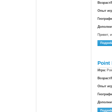
Возраст/
Опыт иг
Географ
Дополни
Привет, 
Подроб
Point
Игра:
Poi
Возраст/
Опыт иг
Географ
Дополни
Подроб