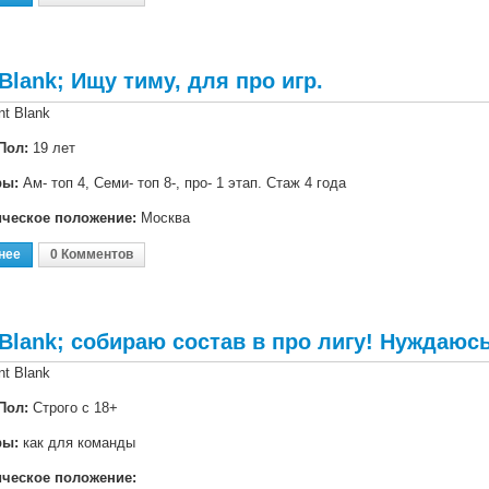
 Blank; Ищу тиму, для про игр.
nt Blank
Пол:
19 лет
ры:
Ам- топ 4, Семи- топ 8-, про- 1 этап. Стаж 4 года
ическое положение:
Москва
нее
О Point Blank; Ищу Тиму, Для Про Игр.
0 Комментов
 Blank; собираю состав в про лигу! Нуждаюс
nt Blank
Пол:
Строго с 18+
ры:
как для команды
ическое положение: