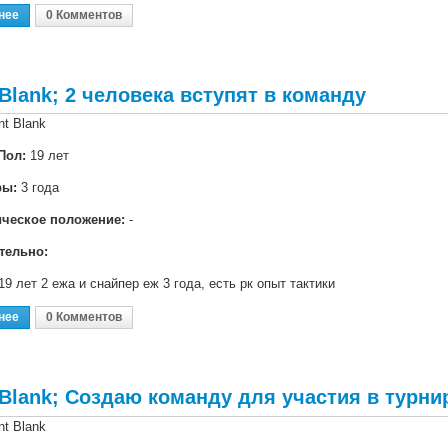
нее
О Point Blank; Ищу Тиму 17+
0 Комментов
 Blank; 2 человека вступят в команду
nt Blank
Пол:
19 лет
ры:
3 года
ическое положение:
-
тельно:
19 лет 2 ежа и снайпер еж 3 года, есть рк опыт тактики
нее
О Point Blank; 2 Человека Вступят В Команду
0 Комментов
 Blank; Создаю команду для участия в турни
nt Blank