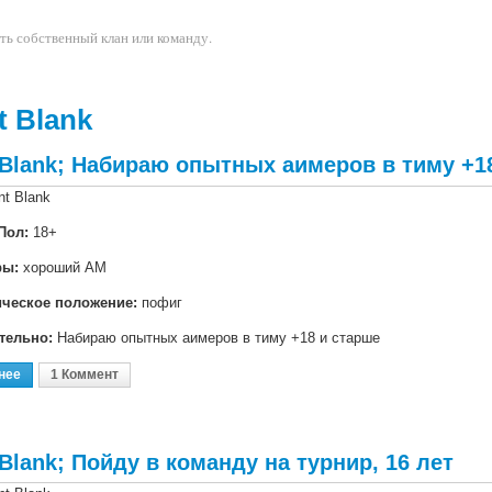
ть собственный клан или команду.
t Blank
 Blank; Набираю опытных аимеров в тиму +1
nt Blank
Пол:
18+
ры:
хороший АМ
ическое положение:
пофиг
тельно:
Набираю опытных аимеров в тиму +18 и старше
нее
О Point Blank; Набираю Опытных Аимеров В Тиму +18 И Старше
1 Коммент
 Blank; Пойду в команду на турнир, 16 лет