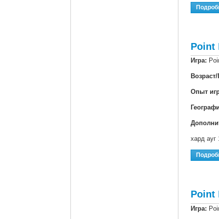
Подроб
Point
Игра:
Poi
Возраст/
Опыт иг
Географ
Дополни
хард ауг 
Подроб
Point
Игра:
Poi