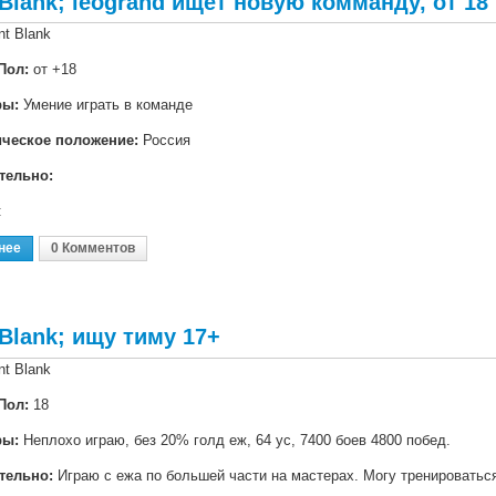
 Blank; leogrand ищет новую комманду, от 18
nt Blank
Пол:
от +18
ры:
Умение играть в команде
ическое положение:
Россия
тельно:
:
нее
О Point Blank; Leogrand Ищет Новую Комманду, От 18
0 Комментов
 Blank; ищу тиму 17+
nt Blank
Пол:
18
ры:
Неплохо играю, без 20% голд еж, 64 ус, 7400 боев 4800 побед.
тельно:
Играю с ежа по большей части на мастерах. Могу тренироваться