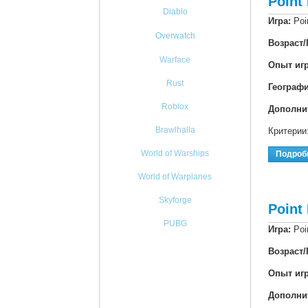
Point
Diablo
Игра:
Poi
Overwatch
Возраст/
Warface
Опыт иг
Rust
Географ
Roblox
Дополни
Brawlhalla
Критерии
World of Warships
Подроб
World of Warplanes
Skyforge
Point
PUBG
Игра:
Poi
Возраст/
Опыт иг
Дополни