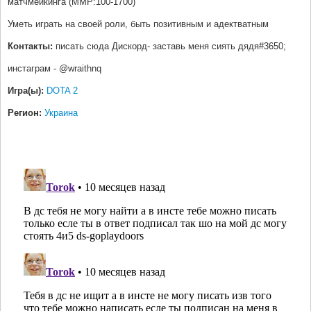
матчмейкинга (ММР:100-1700)
Уметь играть на своей роли, быть позитивным и адектватным
Контакты:
писать сюда Дискорд- заставь меня сиять дядя#3650;
инстаграм - @wraithnq
Игра(ы):
DOTA 2
Регион:
Украина