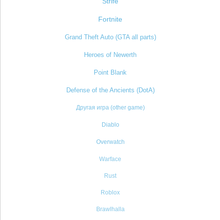
Strife
Fortnite
Grand Theft Auto (GTA all parts)
Heroes of Newerth
Point Blank
Defense of the Ancients (DotA)
Другая игра (other game)
Diablo
Overwatch
Warface
Rust
Roblox
Brawlhalla